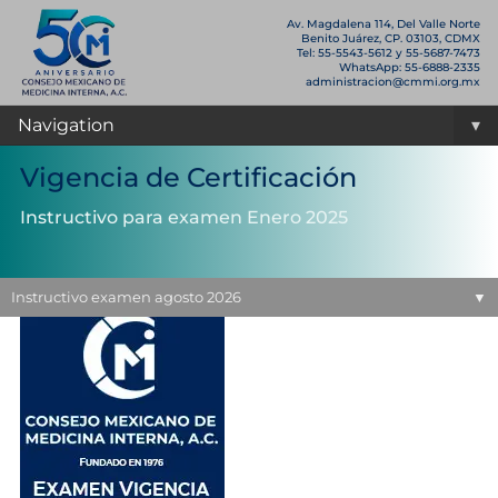
Av. Magdalena 114, Del Valle Norte
Benito Juárez, CP. 03103, CDMX
Tel: 55-5543-5612 y 55-5687-7473
WhatsApp: 55-6888-2335
administracion@cmmi.org.mx
Navigation
▾
Vigencia de Certificación
Instructivo para examen Enero 2025
Instructivo examen de vigencia de
certificación Enero 2025
Instructivo
Instructivo examen agosto 2026