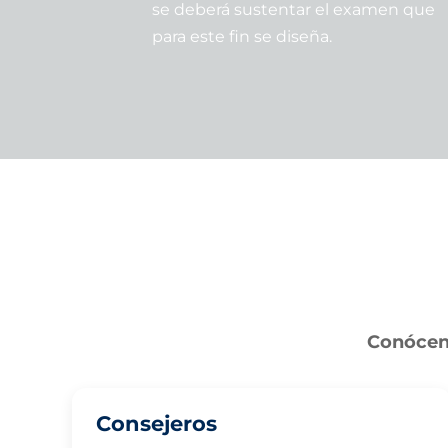
se deberá sustentar el examen que
para este fin se diseña.
Conóceno
Consejeros