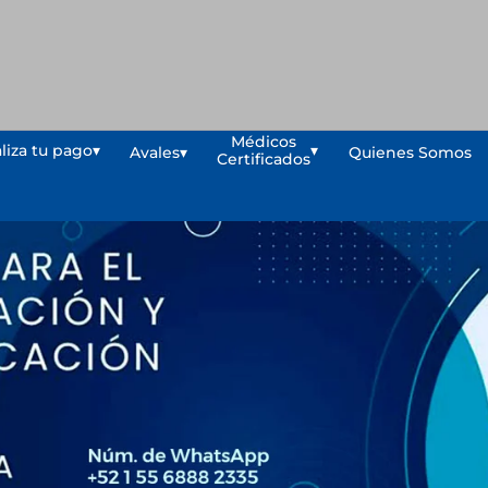
Médicos
liza tu pago
▾
▾
Avales
▾
Quienes Somos
Certificados